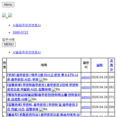
Menu
서울음주운전변호사
1660-0722
업무사례
MENU
서울음주운전변호사
조
번
글쓴
제목
날짜
회
호
이
수
[무죄] 음주운전 | 맥주 1병 마시고 운전 후 0.17% 나
9
admin
2026.04.24
320
온 음주운전 사건, 무죄
[집행유예] 무면허음주운전 | 음주운전 2진에 무면허
8
admin
2026.04.24
281
운전으로 적발된 사건, 집행유예
[행정처분감경/벌금형]음주운전|면허취소를 면허정지
7
admin
2026.04.24
271
로 감경한 사례
[집행유예] 무면허, 음주운전 | 무면허 및 음주운전 3
6
admin
2026.04.24
269
진 적발 사건, 집행유예
[불송치] 위험운전치상 | 음주운전으로 동승자에게 상