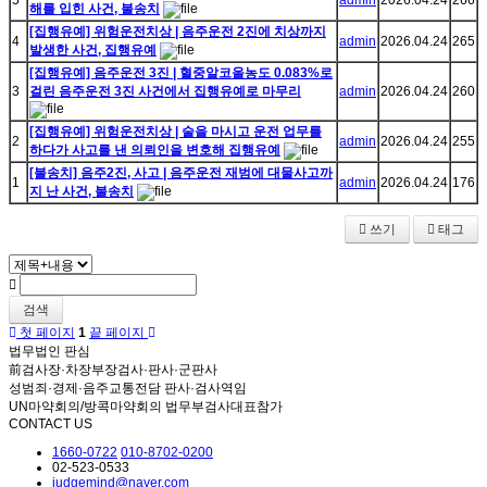
5
admin
2026.04.24
266
해를 입힌 사건, 불송치
[집행유예] 위험운전치상 | 음주운전 2진에 치상까지
4
admin
2026.04.24
265
발생한 사건, 집행유예
[집행유예] 음주운전 3진 | 혈중알코올농도 0.083%로
3
걸린 음주운전 3진 사건에서 집행유예로 마무리
admin
2026.04.24
260
[집행유예] 위험운전치상 | 술을 마시고 운전 업무를
2
admin
2026.04.24
255
하다가 사고를 낸 의뢰인을 변호해 집행유예
[불송치] 음주2진, 사고 | 음주운전 재범에 대물사고까
1
admin
2026.04.24
176
지 난 사건, 불송치
쓰기
태그
검색
첫 페이지
1
끝 페이지
법무법인 판심
前검사장·차장부장검사·판사·군판사
성범죄·경제·음주교통전담 판사·검사역임
UN마약회의/방콕마약회의 법무부검사대표참가
CONTACT US
1660-0722
010-8702-0200
02-523-0533
judgemind@naver.com